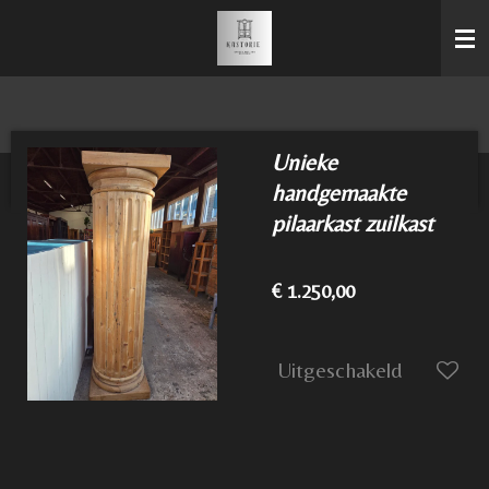
Ga
direct
naar
de
hoofdinhoud
Unieke
handgemaakte
pilaarkast zuilkast
€ 1.250,00
Uitgeschakeld