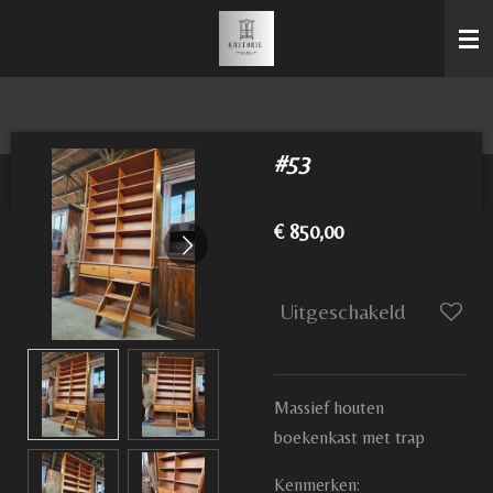
Ga
direct
naar
de
hoofdinhoud
#53
€ 850,00
Uitgeschakeld
Massief houten
boekenkast met trap
Kenmerken: