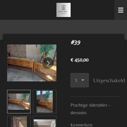
Ga
direct
naar
de
hoofdinhoud
#39
€ 450,00
Uitgeschakeld
Prachtige sidetables ~
dressoirs
Kenmerken: