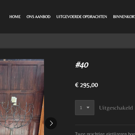
HOME
ONS AANBOD
UITGEVOERDE OPDRACHTEN
BINNENKOR
#40
€ 295,00
Uitgeschakeld
Twee prachtige gietijzeren bo