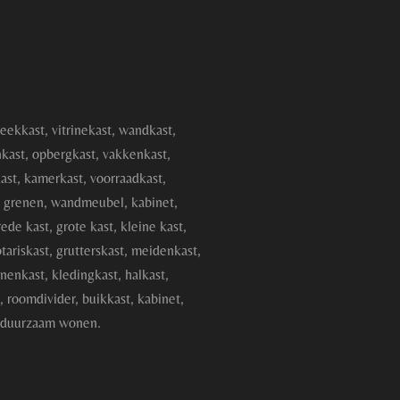
heekkast, vitrinekast, wandkast,
nkast, opbergkast, vakkenkast,
ast, kamerkast, voorraadkast,
, grenen, wandmeubel, kabinet,
ede kast, grote kast, kleine kast,
otariskast, grutterskast, meidenkast,
nenkast, kledingkast, halkast,
t, roomdivider, buikkast, kabinet,
, duurzaam wonen.