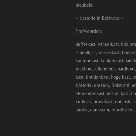
meubels!
~ Kastorie in Bolsward ~
Trefwoorden:
buffetkast, winkelkast, bibliot
schoolkast, servieskast, boeke
kantoorkast, keukenkast, ladek
teakhout, eikenhout, hardhout
kast, kruidenkast, hoge kast, br
Kastorie, dressoir, Bolsward, n
elementenkast, design kast, lin
kuifkast, broodkast, notariskas
antiek, duurzaam, refurbished