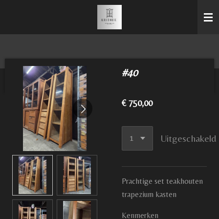
Ga
direct
naar
de
hoofdinhoud
#40
€ 750,00
Uitgeschakeld
Prachtige set teakhouten
trapezium kasten
Kenmerken