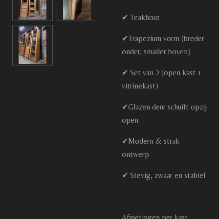
✔ Teakhout
✔Trapezium vorm (breder
onder, smaller boven)
✔ Set van 2 (open kast +
vitrinekast)
✔Glazen deur schuift opzij
open
✔Modern & strak
ontwerp
✔ Stevig, zwaar en stabiel
Afmetingen per kast