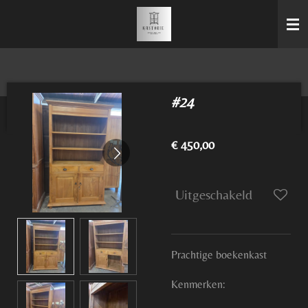
Ga
direct
naar
de
hoofdinhoud
#24
€ 450,00
Uitgeschakeld
Prachtige boekenkast
Kenmerken: