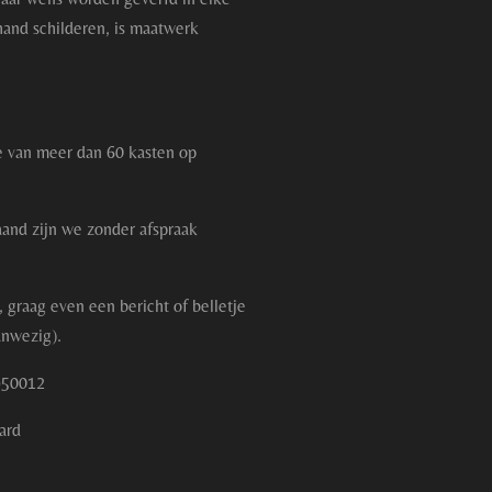
hand schilderen, is maatwerk
e van meer dan 60 kasten op
aand zijn we zonder afspraak
 graag even een bericht of belletje
anwezig).
8950012
ard