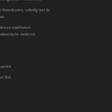
e linnenkasten, volledig met de
out.
den en traditioneel
 Indonesische motieven
anelen
it Bali