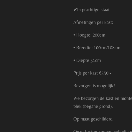
✔In prachtige staat
Afmetingen per kast:
• Hoogte: 200cm
• Breedte: 100cm/108cm
• Diepte 51cm
Prijs per kast €550,-
Bezorgen is mogelijk!
We bezorgen de kast en monte
plek (begane grond).
Op maat geschilderd
Onze kasten kunnen volledig n