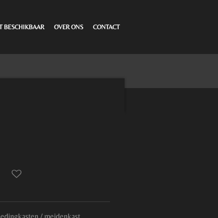
T BESCHIKBAAR
OVER ONS
CONTACT
kledingkasten / meidenkast