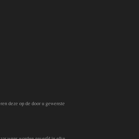
ren deze op de door u gewenste
aar wens worden geverfd in elke