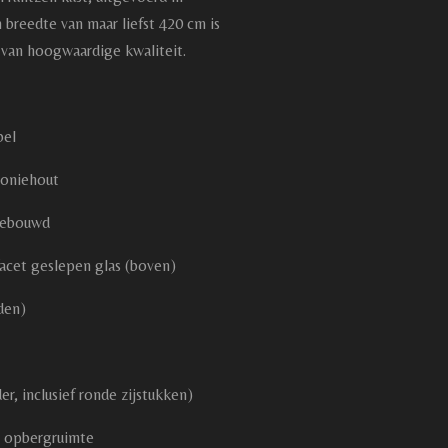
breedte van maar liefst 420 cm is
 van hoogwaardige kwaliteit.
bel
honiehout
gebouwd
acet geslepen glas (boven)
den)
r, inclusief ronde zijstukken)
a opbergruimte