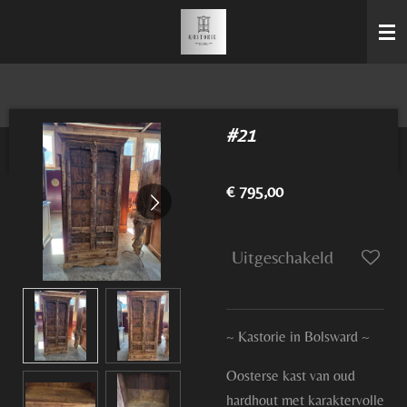
Ga
direct
naar
de
hoofdinhoud
#21
€ 795,00
Uitgeschakeld
~ Kastorie in Bolsward ~
Oosterse kast van oud
hardhout met karaktervolle