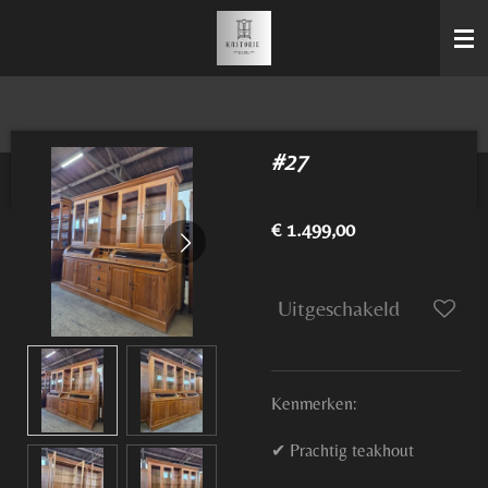
Ga
direct
naar
de
hoofdinhoud
#27
€ 1.499,00
Uitgeschakeld
Kenmerken:
✔ Prachtig teakhout