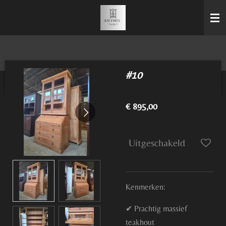
Ga
direct
naar
de
hoofdinhoud
#10
€ 895,00
Uitgeschakeld
Kenmerken:
✔ Prachtig massief
teakhout