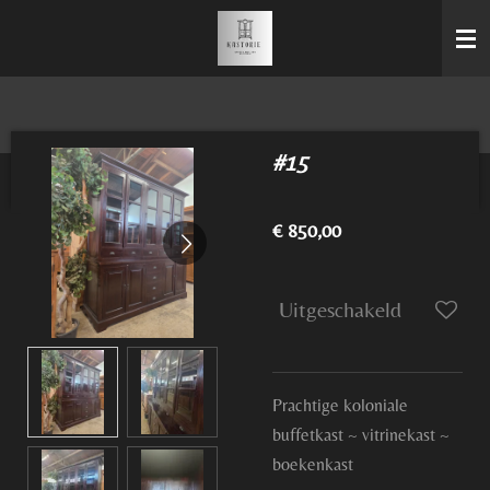
Ga
direct
naar
de
hoofdinhoud
#15
€ 850,00
Uitgeschakeld
Prachtige koloniale
buffetkast ~ vitrinekast ~
boekenkast