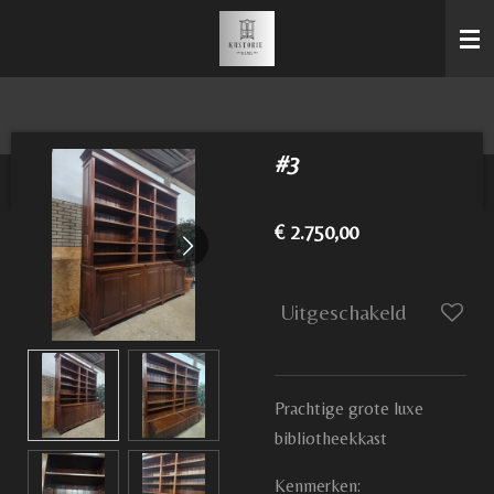
Ga
direct
naar
de
hoofdinhoud
#3
€ 2.750,00
Uitgeschakeld
Prachtige grote luxe
bibliotheekkast
Kenmerken: