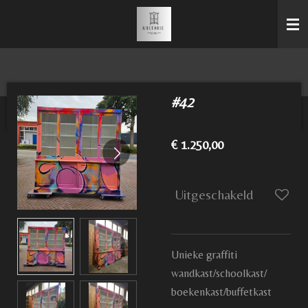
Ga
direct
naar
de
hoofdinhoud
#42
€ 1.250,00
Uitgeschakeld
Unieke graffiti
wandkast/schoolkast/
boekenkast/buffetkast